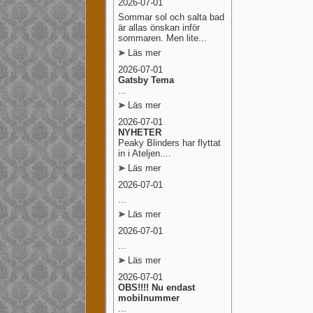
2026-07-01
Sommar sol och salta bad
är allas önskan inför
sommaren. Men lite...
Läs mer
2026-07-01
Gatsby Tema
...
Läs mer
2026-07-01
NYHETER
Peaky Blinders har flyttat
in i Ateljen....
Läs mer
2026-07-01
...
Läs mer
2026-07-01
...
Läs mer
2026-07-01
OBS!!!! Nu endast
mobilnummer
...