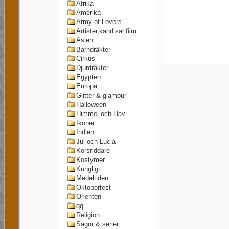
Afrika
Amerika
Army of Lovers
Artister,kändisar,film
Asien
Barndräkter
Cirkus
Djurdräkter
Egypten
Europa
Glitter & glamour
Halloween
Himmel och Hav
Ikoner
Indien
Jul och Lucia
Korsriddare
Kostymer
Kungligt
Medeltiden
Oktoberfest
Orienten
qq
Religion
Sagor & serier