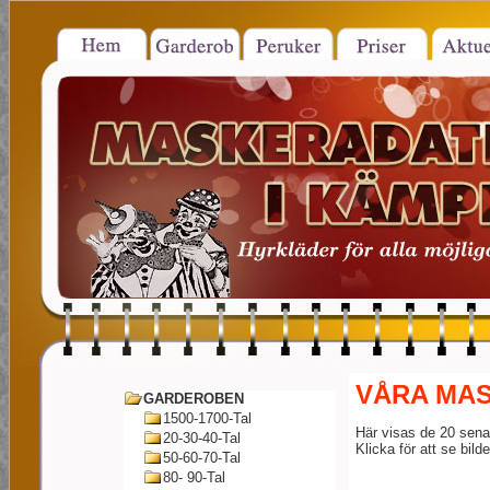
VÅRA MA
GARDEROBEN
1500-1700-Tal
Här visas de 20 senast
20-30-40-Tal
Klicka för att se bild
50-60-70-Tal
80- 90-Tal