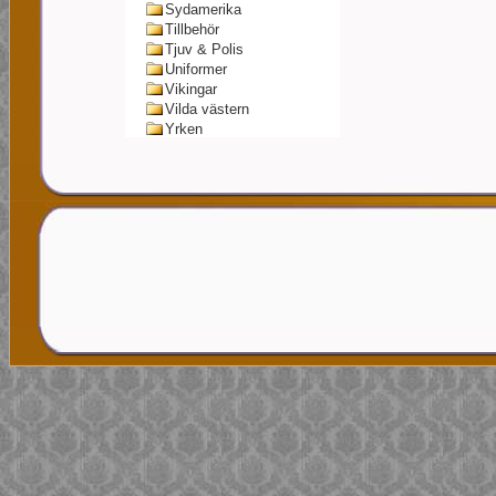
Sydamerika
Tillbehör
Tjuv & Polis
Uniformer
Vikingar
Vilda västern
Yrken